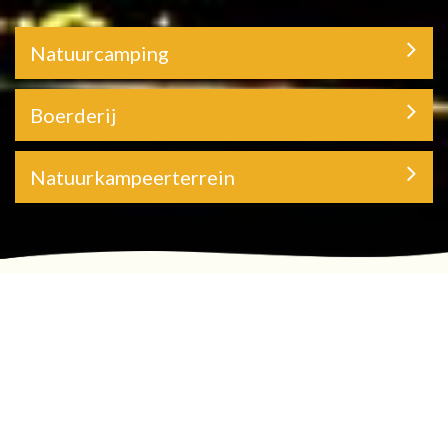
Natuurcamping
Boerderij
Natuurkampeerterrein
Welkom op Natuurcamping
Eelerberg
en Natuurkampeerterrein Het