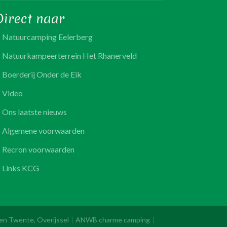
Direct naar
Natuurcamping Eelerberg
Natuurkampeerterrein Het Rhanerveld
Boerderij Onder de Eik
Video
Ons laatste nieuws
Algemene voorwaarden
Recron voorwaarden
Links KCG
 en Twente, Overijssel
ANWB charme camping