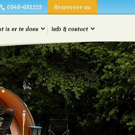
0548-681223
Reserveer nu
t is er te doen
Info & contact