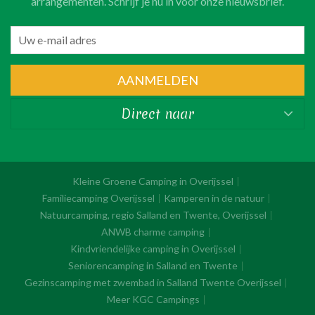
arrangementen. Schrijf je nu in voor onze nieuwsbrief.
AANMELDEN
Direct naar
Kleine Groene Camping in Overijssel
Familiecamping Overijssel
Kamperen in de natuur
Natuurcamping, regio Salland en Twente, Overijssel
ANWB charme camping
Kindvriendelijke camping in Overijssel
Seniorencamping in Salland en Twente
Gezinscamping met zwembad in Salland Twente Overijssel
Meer KGC Campings